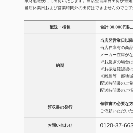
家財配送便にて出荷いたします。当店翌営業日出荷が最短
当店休業日および営業時間外の出荷はできませんのでご了
配送・梱包
合計 30,00
当店翌営業日以降
当店在庫有の商品
メーカー在庫がな
※お急ぎの場合
納期
※お振込確認後
※離島等一部地域
配送時間帯のご
配送時間帯のご
領収書の必要な
領収書の発行
ご依頼いただい
0120-37-66
お問い合わせ