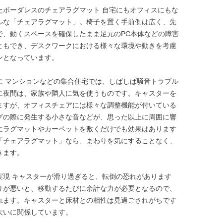
たボーダレスのチェアラグマット 自宅にもオフィスにもな
ルな「チェアラグマット」。椅子を置く手前側は広く、先
で、動くスペースを確保したまま足元のPC本体などの障害
ともでき、デスクワークにおける様々な環境や動きを考慮
ンとなっています。
に マンションなどの集合住宅では、しばしば騒音トラブル
に夜間は、家族や隣人に気を使うものです。キャスターを
ますが、オフィスチェアには様々な調整機能が付いている
グの際に発生する小さな音などが、思った以上に周囲に響
にラグマットやカーペットを敷くだけでも効果はあります
「チェアラグマット」なら、まわりを気にすることなく、
きます。
実現 キャスターが滑り過ぎると、転倒の恐れがあります
りが悪いと、移動するたびに余計な力が必要となるので、
れます。キャスターと床材との相性は見過ごされがちです
大いに関係しています。