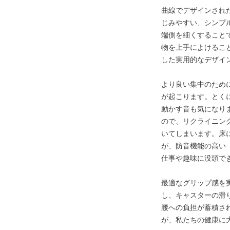
曲線でデザインされ
じみやすい、シンプ
端側を細くすること
物を上手によけるこ
した実用的なデザイ
より良い集中のため
が起こります。とく
動かす音も気になり
ので、リクライニン
いてしまいます。床
が、防音機能の高い
仕事や趣味に没頭で
最適なグリップ感を
し、キャスターの滑
腰への負担が蓄積さ
が、私たちの健康に