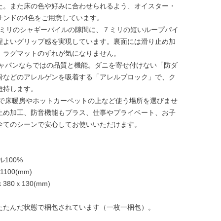
た。また床の色や好みに合わせられるよう、オイスター・
サンドの4色をご用意しています。
21ミリのシャギーパイルの隙間に、７ミリの短いループパイ
程よいグリップ感を実現しています。裏面には滑り止め加
、ラグマットのずれが気になりません。
ジャパンならではの品質と機能。ダニを寄せ付けない「防ダ
粉などのアレルゲンを吸着する「アレルブロック」で、ク
維持します。
ので床暖房やホットカーペットの上など使う場所を選びませ
止め加工、防音機能もプラス、仕事やプライベート、お子
全てのシーンで安心してお使いいただけます。
100%
100(mm)
80ｘ130(mm)
たたんだ状態で梱包されています（一枚一梱包）。