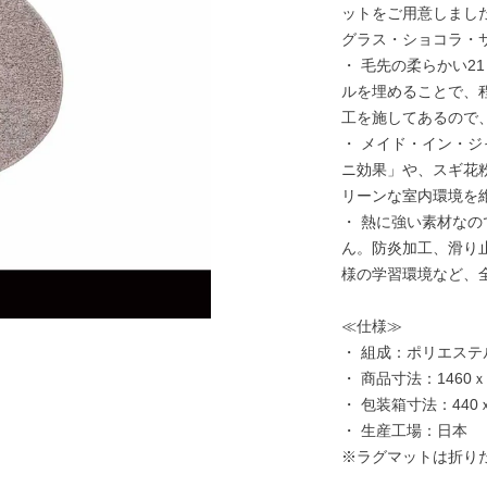
ットをご用意しまし
グラス・ショコラ・
・ 毛先の柔らかい
ルを埋めることで、
工を施してあるので
・ メイド・イン・
ニ効果」や、スギ花
リーンな室内環境を
・ 熱に強い素材な
ん。防炎加工、滑り
様の学習環境など、
≪仕様≫
・ 組成：ポリエステル
・ 商品寸法：1460ｘ1
・ 包装箱寸法：440ｘ3
・ 生産工場：日本
※ラグマットは折り