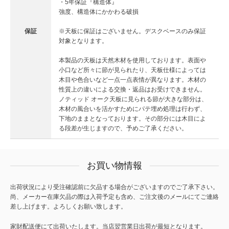
・5年保証『構造体』
強度、構造体にかかわる破損
保証
※天板に保証はございません。デスクベースのみ保証
対象となります。
本製品の天板は天然木材を使用しております。表面や
小口など所々に節が見られたり、天板仕様によっては
木目や色合いなど一点一点表情が異なります。木材の
性質上の違いによる交換・返品はお受けできません。
ノティッド オーク天板に見られる節が大きな部分は、
木材の風合いを活かすためにパテ埋め処理は行わず、
下地のままとなっております。その部分には木目によ
る段差が生じますので、予めご了承ください。
お買い物情報
出荷状況により受注確認前に欠品する場合がございますのでご了承下さい。
尚、メーカー在庫欠品の際は入荷予定も含め、ご注文後のメールにてご連絡
差し上げます。よろしくお願い致します。
家財配送便にて出荷いたします。当店翌営業日出荷が最短となります。