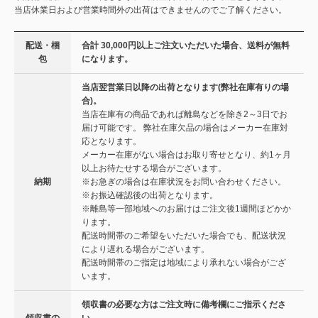
当店休業日および営業時間外の出荷はできませんのでご了解ください。
配送・梱
合計 30,000円以上ご注文いただいた場合、送料が無料
包
になります。
当店翌営業日以降の出荷となります(弊社在庫有りの場
合)。
当店在庫有の商品であれば離島などを除き2～3日でお
届け可能です。 弊社在庫欠品の場合はメーカー在庫対
応となります。
メーカー在庫がない場合はお取り寄せとなり、約1ヶ月
以上お待たせする場合がございます。
納期
※お急ぎの場合は在庫状況をお問い合わせください。
※お振込確認後の出荷となります。
※離島等一部地域へのお届けはご注文後1週間ほどかか
ります。
配送時間帯のご希望をいただいた場合でも、配送状況
により遅れる場合がございます。
配送時間帯のご指定は地域により承れない場合がござ
います。
領収書の必要な方はご注文時に備考欄にご指示くださ
領収書の
い