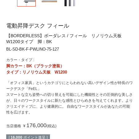
電動昇降デスク フィール
【BORDERLESS】ボーダレス / フィール リノリウム天板
W1200タイプ 脚：BK
BL-SD-BK-F-PWLINO-75-127
カラー・タイプ :
脚カラー：BK（ブラック塗装）
タイプ：リノリウム天板 W1200
「オフィス家具」というカテゴリにとらわれない高いデザイン性が特長のワ
ークデスク「FeEL」
スマートな立ち姿勢への切り替えを可能にした機能性とその圧倒的な美しさ
が、日々のワークスタイルに新たな感性とひらめきを与えてくれます。より
クリエイティブに、より健康的に。 自由なワークスタイルがあなたの可能
性を広げます。
176,000
当店価格
¥
税込
[
16,000
ポイント進呈 ]