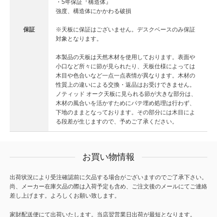
・5年保証『構造体』
強度、構造体にかかわる破損
保証
※天板に保証はございません。デスクベースのみ保証
対象となります。
本製品の天板は天然木材を使用しております。表面や
小口など所々に節が見られたり、天板仕様によっては
木目や色合いなど一点一点表情が異なります。木材の
性質上の違いによる交換・返品はお受けできません。
ノティッド オーク天板に見られる節が大きな部分は、
木材の風合いを活かすためにパテ埋め処理は行わず、
下地のままとなっております。その部分には木目によ
る段差が生じますので、予めご了承ください。
お買い物情報
出荷状況により受注確認前に欠品する場合がございますのでご了承下さい。
尚、メーカー在庫欠品の際は入荷予定も含め、ご注文後のメールにてご連絡
差し上げます。よろしくお願い致します。
家財配送便にて出荷いたします。当店翌営業日出荷が最短となります。