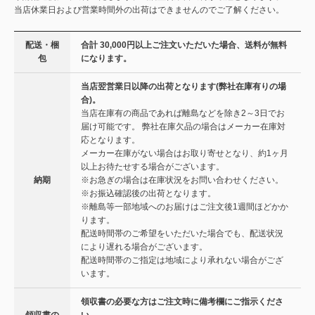
当店休業日および営業時間外の出荷はできませんのでご了解ください。
配送・梱
合計 30,000円以上ご注文いただいた場合、送料が無料
包
になります。
当店翌営業日以降の出荷となります(弊社在庫有りの場
合)。
当店在庫有の商品であれば離島などを除き2～3日でお
届け可能です。 弊社在庫欠品の場合はメーカー在庫対
応となります。
メーカー在庫がない場合はお取り寄せとなり、約1ヶ月
以上お待たせする場合がございます。
納期
※お急ぎの場合は在庫状況をお問い合わせください。
※お振込確認後の出荷となります。
※離島等一部地域へのお届けはご注文後1週間ほどかか
ります。
配送時間帯のご希望をいただいた場合でも、配送状況
により遅れる場合がございます。
配送時間帯のご指定は地域により承れない場合がござ
います。
領収書の必要な方はご注文時に備考欄にご指示くださ
領収書の
い