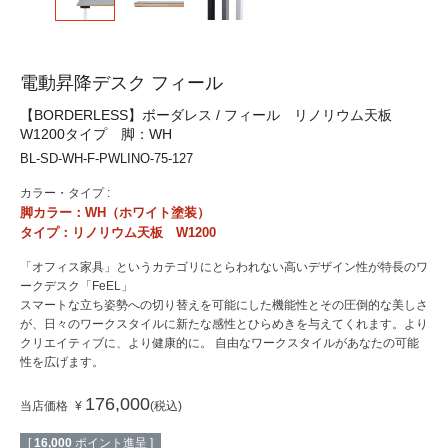
電動昇降デスク フィール
【BORDERLESS】ボーダレス / フィール リノリウム天板
W1200タイプ 脚：WH
BL-SD-WH-F-PWLINO-75-127
カラー・タイプ :
脚カラー：WH（ホワイト塗装）
タイプ：リノリウム天板 W1200
「オフィス家具」というカテゴリにとらわれない高いデザイン性が特長のワ
ークデスク「FeEL」
スマートな立ち姿勢への切り替えを可能にした機能性とその圧倒的な美しさ
が、日々のワークスタイルに新たな感性とひらめきを与えてくれます。より
クリエイティブに、より健康的に。 自由なワークスタイルがあなたの可能
性を広げます。
176,000
当店価格
¥
税込
[
16,000
ポイント進呈 ]