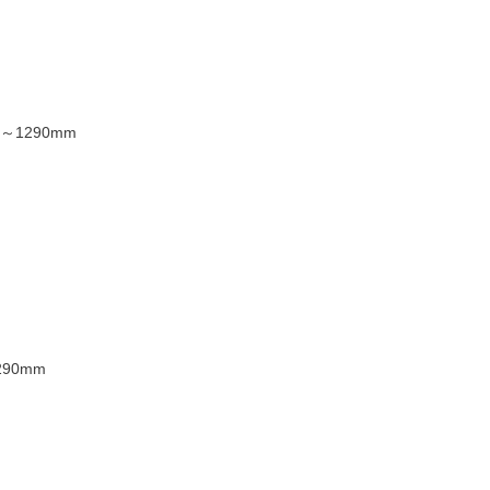
0～1290mm
290mm