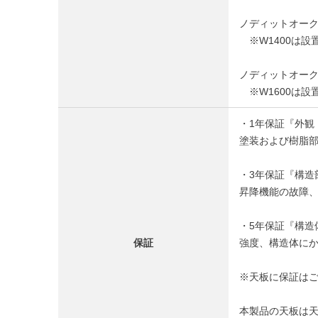
ノディットオーク天板 
※W1400は設
ノディットオーク天板 
※W1600は設
・1年保証『外観
塗装および樹脂
・3年保証『構造
昇降機能の故障、
・5年保証『構造
保証
強度、構造体に
※天板に保証は
本製品の天板は