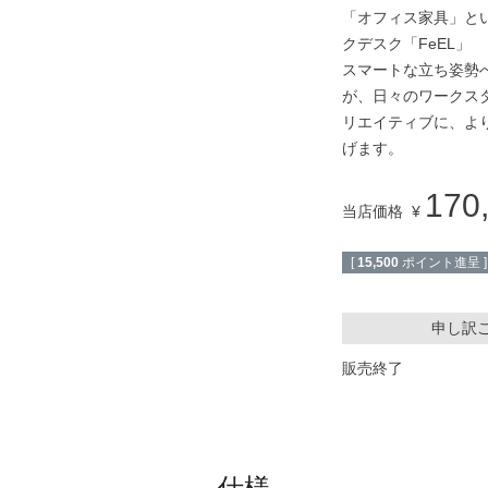
「オフィス家具」と
クデスク「FeEL」
スマートな立ち姿勢
が、日々のワークス
リエイティブに、よ
げます。
170
当店価格
¥
[
15,500
ポイント進呈 ]
申し訳
販売終了
仕様