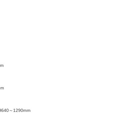
mm
mm
H640～1290mm