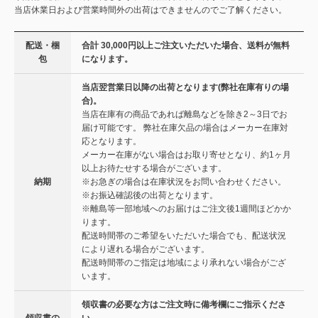
当店休業日および営業時間外の出荷はできませんのでご了解ください。
配送・梱
合計 30,000円以上ご注文いただいた場合、送料が無料
包
になります。
当店翌営業日以降の出荷となります(弊社在庫有りの場
合)。
当店在庫有の商品であれば離島などを除き2～3日でお
届け可能です。 弊社在庫欠品の場合はメーカー在庫対
応となります。
メーカー在庫がない場合はお取り寄せとなり、約1ヶ月
以上お待たせする場合がございます。
納期
※お急ぎの場合は在庫状況をお問い合わせください。
※お振込確認後の出荷となります。
※離島等一部地域へのお届けはご注文後1週間ほどかか
ります。
配送時間帯のご希望をいただいた場合でも、配送状況
により遅れる場合がございます。
配送時間帯のご指定は地域により承れない場合がござ
います。
領収書の必要な方はご注文時に備考欄にご指示くださ
領収書の
い