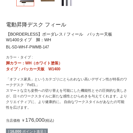
電動昇降デスク フィール
【BORDERLESS】ボーダレス / フィール バッカー天板
W1400タイプ 脚：WH
BL-SD-WH-F-PWMB-147
カラー・タイプ :
脚カラー：WH（ホワイト塗装）
タイプ：バッカー天板 W1400
「オフィス家具」というカテゴリにとらわれない高いデザイン性が特長のワ
ークデスク「FeEL」
スマートな立ち姿勢への切り替えを可能にした機能性とその圧倒的な美しさ
が、日々のワークスタイルに新たな感性とひらめきを与えてくれます。より
クリエイティブに、より健康的に。 自由なワークスタイルがあなたの可能
性を広げます。
176,000
当店価格
¥
税込
[
16,000
ポイント進呈 ]