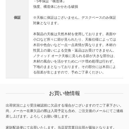
・5年保証『構造体』
強度、構造体にかかわる破損
保証
※天板に保証はございません。デスクベースのみ保証
対象となります。
本製品の天板は天然木材を使用しております。表面や
小口など所々に節が見られたり、天板仕様によっては
木目や色合いなど一点一点表情が異なります。木材の
性質上の違いによる交換・返品はお受けできません。
ノティッド オーク天板に見られる節が大きな部分は、
木材の風合いを活かすためにパテ埋め処理は行わず、
下地のままとなっております。その部分には木目によ
る段差が生じますので、予めご了承ください。
お買い物情報
出荷状況により受注確認前に欠品する場合がございますのでご了承下さい。
尚、メーカー在庫欠品の際は入荷予定も含め、ご注文後のメールにてご連絡
差し上げます。よろしくお願い致します。
家財配送便にて出荷いたします。当店翌営業日出荷が最短となります。