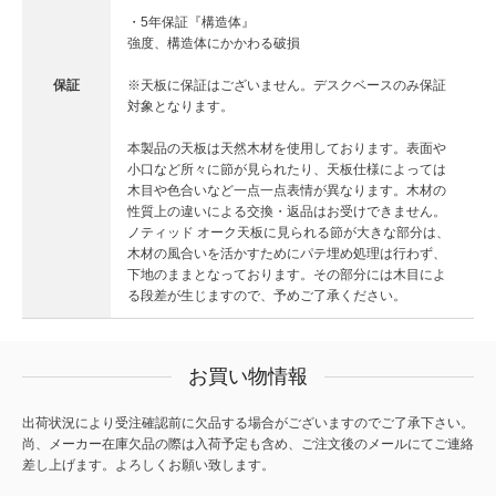
・5年保証『構造体』
強度、構造体にかかわる破損
保証
※天板に保証はございません。デスクベースのみ保証
対象となります。
本製品の天板は天然木材を使用しております。表面や
小口など所々に節が見られたり、天板仕様によっては
木目や色合いなど一点一点表情が異なります。木材の
性質上の違いによる交換・返品はお受けできません。
ノティッド オーク天板に見られる節が大きな部分は、
木材の風合いを活かすためにパテ埋め処理は行わず、
下地のままとなっております。その部分には木目によ
る段差が生じますので、予めご了承ください。
お買い物情報
出荷状況により受注確認前に欠品する場合がございますのでご了承下さい。
尚、メーカー在庫欠品の際は入荷予定も含め、ご注文後のメールにてご連絡
差し上げます。よろしくお願い致します。