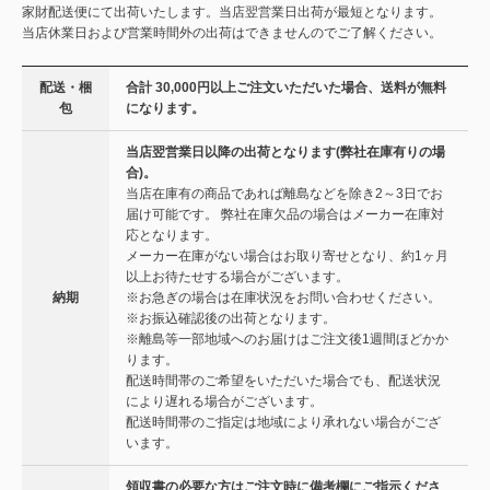
家財配送便にて出荷いたします。当店翌営業日出荷が最短となります。
当店休業日および営業時間外の出荷はできませんのでご了解ください。
配送・梱
合計 30,000円以上ご注文いただいた場合、送料が無料
包
になります。
当店翌営業日以降の出荷となります(弊社在庫有りの場
合)。
当店在庫有の商品であれば離島などを除き2～3日でお
届け可能です。 弊社在庫欠品の場合はメーカー在庫対
応となります。
メーカー在庫がない場合はお取り寄せとなり、約1ヶ月
以上お待たせする場合がございます。
納期
※お急ぎの場合は在庫状況をお問い合わせください。
※お振込確認後の出荷となります。
※離島等一部地域へのお届けはご注文後1週間ほどかか
ります。
配送時間帯のご希望をいただいた場合でも、配送状況
により遅れる場合がございます。
配送時間帯のご指定は地域により承れない場合がござ
います。
領収書の必要な方はご注文時に備考欄にご指示くださ