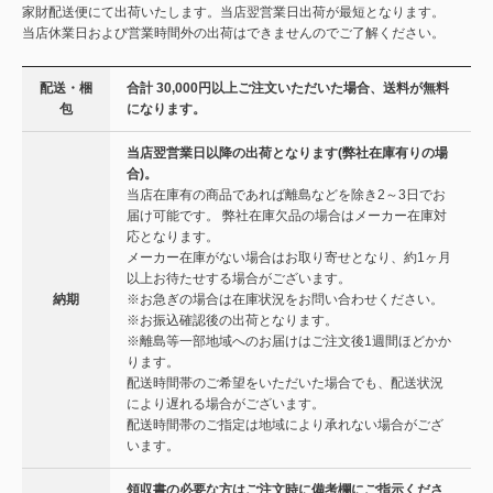
家財配送便にて出荷いたします。当店翌営業日出荷が最短となります。
当店休業日および営業時間外の出荷はできませんのでご了解ください。
配送・梱
合計 30,000円以上ご注文いただいた場合、送料が無料
包
になります。
当店翌営業日以降の出荷となります(弊社在庫有りの場
合)。
当店在庫有の商品であれば離島などを除き2～3日でお
届け可能です。 弊社在庫欠品の場合はメーカー在庫対
応となります。
メーカー在庫がない場合はお取り寄せとなり、約1ヶ月
以上お待たせする場合がございます。
納期
※お急ぎの場合は在庫状況をお問い合わせください。
※お振込確認後の出荷となります。
※離島等一部地域へのお届けはご注文後1週間ほどかか
ります。
配送時間帯のご希望をいただいた場合でも、配送状況
により遅れる場合がございます。
配送時間帯のご指定は地域により承れない場合がござ
います。
領収書の必要な方はご注文時に備考欄にご指示くださ