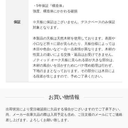
・5年保証『構造体』
強度、構造体にかかわる破損
保証
※天板に保証はございません。デスクベースのみ保証
対象となります。
本製品の天板は天然木材を使用しております。表面や
小口など所々に節が見られたり、天板仕様によっては
木目や色合いなど一点一点表情が異なります。木材の
性質上の違いによる交換・返品はお受けできません。
ノティッド オーク天板に見られる節が大きな部分は、
木材の風合いを活かすためにパテ埋め処理は行わず、
下地のままとなっております。その部分には木目によ
る段差が生じますので、予めご了承ください。
お買い物情報
出荷状況により受注確認前に欠品する場合がございますのでご了承下さい。
尚、メーカー在庫欠品の際は入荷予定も含め、ご注文後のメールにてご連絡
差し上げます。よろしくお願い致します。