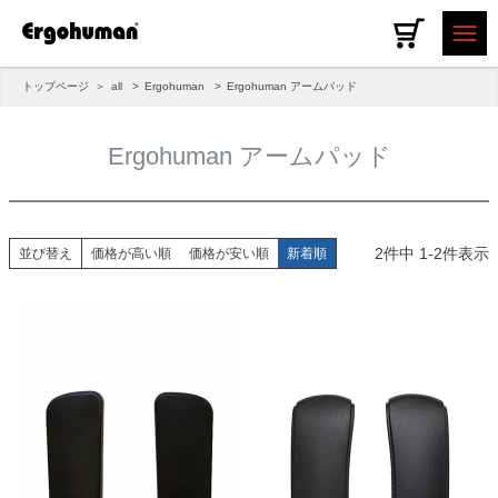
トップページ
all
Ergohuman
Ergohuman アームパッド
Ergohuman アームパッド
2
件中
1
-
2
件表示
並び替え
価格が高い順
価格が安い順
新着順