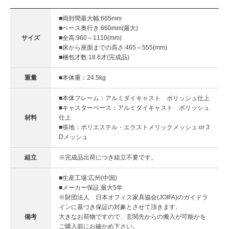
■両肘間最大幅:665mm
■ベース奥行き:660mm(最大)
サイズ
■全高:960～1110(mm)
■床から座面までの高さ:465～555(mm)
■梱包才数:18.6才(完成品)
重量
■本体重：24.5kg
■本体フレーム：アルミダイキャスト ポリッシュ仕上
■キャスターベース：アルミダイキャスト ポリッシュ
材料
仕上
■張地：ポリエステル・エラストメリックメッシュ or 3
Dメッシュ
組立
※完成品出荷につき組立不要です。
■生産工場:広州(中国)
■メーカー保証:最大5年
※財団法人 日本オフィス家具協会(JOIFA)のガイドラ
インに基づき保証の対象とさせて頂きます。
備考
大きなお荷物ですので、玄関先からの搬入が可能かを
ご購入前にお確かめ下さい。