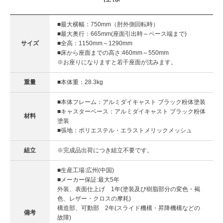
■最大横幅：750mm（肘外側回転時）
■最大奥行：665mm(座面引出時～ベース端まで)
サイズ
■全高：1150mm～1290mm
■床から座面までの高さ:460mm～550mm
※お座りになりますと若干座面が沈みます。
重量
■本体重：28.3kg
■本体フレーム：アルミダイキャスト ブラック粉体塗装
■キャスターベース：アルミダイキャスト ブラック粉体
材料
塗装
■張地：ポリエステル・エラストメリックメッシュ
組立
※完成品出荷につき組立不要です。
■生産工場:広州(中国)
■メーカー保証:最大5年
外装、表面仕上げ 1年(塗装及び樹脂部分の変色・褐
色、レザー・クロスの摩耗)
構造部、可動部 2年(スライド機構・昇降機構などの
備考
故障)