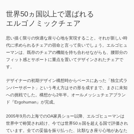
世界50ヵ国以上で選ばれる
エルゴノミックチェア
思い描く限りの快適な座り心地を実現すること。それが新しい時
代に求められるチェアの宿命と言って良いでしょう。エルゴヒュ
ーマンは、既存のチェアの機能を持ち合わせながらも、腰部分の
フィット感とサポートに重点を置いてデザインされたチェアで
す。
デザイナーの初期デザイン構想時からベースにあった「独立式ラ
ンバーサポート」という考え方はその形を成すまで、まさに未知
への挑戦でした。構想から2年半。オールメッシュチェアブラン
ド『Ergohuman』が完成。
2005年9月の上海でのOA家具ショー以降、エルゴヒューマンは
世界中で称賛され続け、今では世界50ヵ国を超える国で評価され
ています。全ての妥協を振り払った、比類なき座り心地があなた