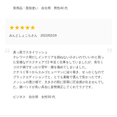
実用品・普段使い 自分用 男性40 代
みんとしょこらさん 2022/02/19
真っ黒でスタイリッシュ
テレワーク用だしインテリアを損ねない小さいのでいいやと買っ
た安価なデスクチェアで2 年近く仕事をしていましたが、長引く
コロナ禍ですっかり背中・腰を傷めてしまいました。
クチコミ等々からエルゴヒューマンに辿り着き、せっかくなので
ブラックエディションでと。とても素敵で選んで良かったです。
メッシュの透け感で、大きさの割に部屋に圧迫感が出ませんでし
た。腰パッドが良い具合に姿勢矯正してくれてラクです。
ビジネス 自分用 女性50 代