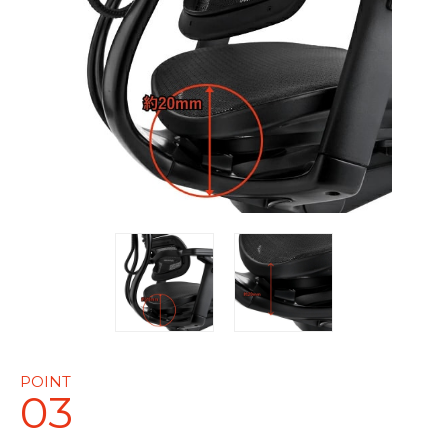
POINT
03