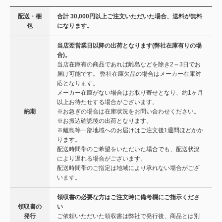
配送・梱
合計 30,000円以上ご注文いただいた場合、送料が無料
包
になります。
当店翌営業日以降の出荷となります(弊社在庫有りの場
合)。
当店在庫有の商品であれば離島などを除き2～3日でお
届け可能です。 弊社在庫欠品の場合はメーカー在庫対
応となります。
メーカー在庫がない場合はお取り寄せとなり、約1ヶ月
以上お待たせする場合がございます。
納期
※お急ぎの場合は在庫状況をお問い合わせください。
※お振込確認後の出荷となります。
※離島等一部地域へのお届けはご注文後1週間ほどかか
ります。
配送時間帯のご希望をいただいた場合でも、配送状況
により遅れる場合がございます。
配送時間帯のご指定は地域により承れない場合がござ
います。
領収書の必要な方はご注文時に備考欄にご指示くださ
領収書の
い
発行
ご依頼いただいた領収書は弊社で発行後、商品とは別