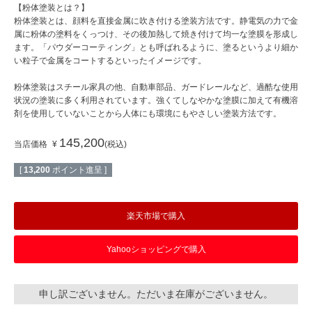
【粉体塗装とは？】
粉体塗装とは、顔料を直接金属に吹き付ける塗装方法です。静電気の力で金
属に粉体の塗料をくっつけ、その後加熱して焼き付けて均一な塗膜を形成し
ます。「パウダーコーティング」とも呼ばれるように、塗るというより細か
い粒子で金属をコートするといったイメージです。
粉体塗装はスチール家具の他、自動車部品、ガードレールなど、過酷な使用
状況の塗装に多く利用されています。強くてしなやかな塗膜に加えて有機溶
剤を使用していないことから人体にも環境にもやさしい塗装方法です。
145,200
当店価格
¥
税込
[
13,200
ポイント進呈 ]
楽天市場で購入
Yahooショッピングで購入
申し訳ございません。ただいま在庫がございません。