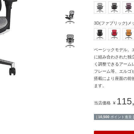
3D(ファブリック)メ
ベーシックモデル。
に組み合わされた独
く調整できるアーム
フレーム等、エルゴ
搭載により座面の前
ます。
115
当店価格
¥
[
10,500
ポイント進呈 ]