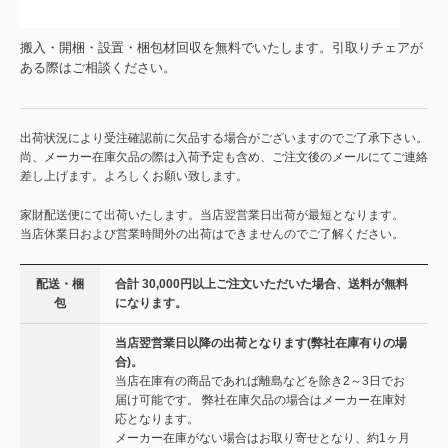
搬入・開梱・設置・梱包材回収を無料でいたします。引取りチェアが
ある際はご相談ください。
出荷状況により受注確認前に欠品する場合がございますのでご了承下さい。
尚、メーカー在庫欠品の際は入荷予定も含め、ご注文後のメールにてご連絡
差し上げます。よろしくお願い致します。
家財配送便にて出荷いたします。当店翌営業日出荷が最短となります。
当店休業日および営業時間外の出荷はできませんのでご了解ください。
配送・梱
合計 30,000円以上ご注文いただいた場合、送料が無料
包
になります。
当店翌営業日以降の出荷となります(弊社在庫有りの場
合)。
当店在庫有の商品であれば離島などを除き2～3日でお
届け可能です。 弊社在庫欠品の場合はメーカー在庫対
応となります。
メーカー在庫がない場合はお取り寄せとなり、約1ヶ月