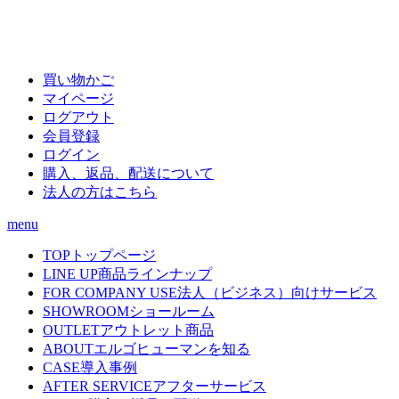
買い物かご
マイページ
ログアウト
会員登録
ログイン
購入、返品、配送について
法人の方はこちら
menu
TOP
トップページ
LINE UP
商品ラインナップ
FOR COMPANY USE
法人（ビジネス）向けサービス
SHOWROOM
ショールーム
OUTLET
アウトレット商品
ABOUT
エルゴヒューマンを知る
CASE
導入事例
AFTER SERVICE
アフターサービス