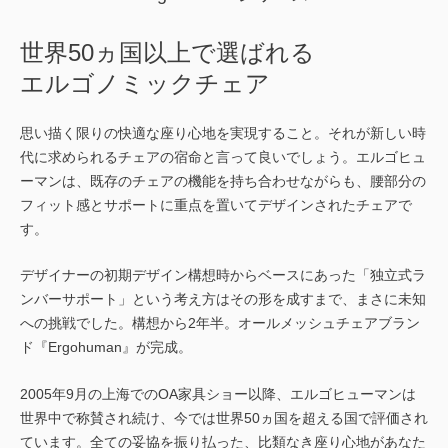
世界50ヵ国以上で選ばれる
エルゴノミックチェア
思い描く限りの快適な座り心地を実現すること。それが新しい時
代に求められるチェアの宿命と言って良いでしょう。エルゴヒュ
ーマンは、既存のチェアの機能を持ち合わせながらも、腰部分の
フィット感とサポートに重点を置いてデザインされたチェアで
す。
デザイナーの初期デザイン構想時からベースにあった「独立式ラ
ンバーサポート」という考え方はその形を成すまで、まさに未知
への挑戦でした。構想から2年半。オールメッシュチェアブラン
ド『Ergohuman』が完成。
2005年9月の上海でのOA家具ショー以降、エルゴヒューマンは
世界中で称賛され続け、今では世界50ヵ国を超える国で評価され
ています。全ての妥協を振り払った、比類なき座り心地があなた