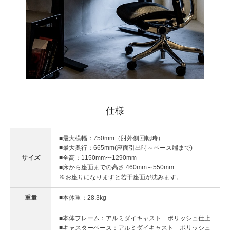
仕様
■最大横幅：750mm（肘外側回転時）
■最大奥行：665mm(座面引出時～ベース端まで)
サイズ
■全高：1150mm〜1290mm
■床から座面までの高さ:460mm～550mm
※お座りになりますと若干座面が沈みます。
重量
■本体重：28.3kg
■本体フレーム：アルミダイキャスト ポリッシュ仕上
■キャスターベース：アルミダイキャスト ポリッシュ