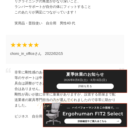
リクライニングの角度がかなり深いこと、
ランバーサポートが自分の体にフィットすること
このあたりが満足につながっています！
実用品・普段使い 自分用 男性40 代
choro_in_officeさん 2022/02/15
非常に剛性感のある建付けで安定感があります。当然座面、背面
夏季休業のお知らせ
等のサポートは申し分ありません。ランバーサポートのでっぱり
2026年8月8日(土)・8月16日(日)
具合は調整ができた方が嬉しかったですが、だからといって不都
詳細を見る
合はありません。
剛性が高いが故に非常に重量がありますが、設置する部屋まで配
送業者の家具専門担当の方が運んでくれましたので非常に助かり
ました。
ビジネス 自分用 男性30 代