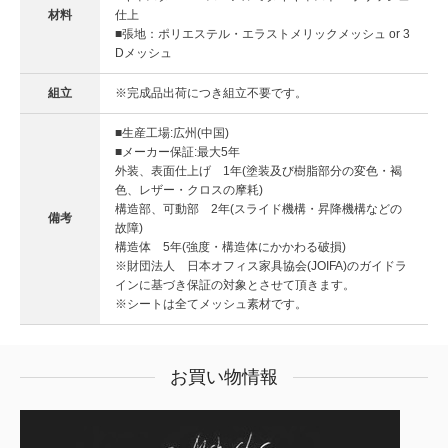
材料
仕上
■張地：ポリエステル・エラストメリックメッシュ or 3
Dメッシュ
組立
※完成品出荷につき組立不要です。
■生産工場:広州(中国)
■メーカー保証:最大5年
外装、表面仕上げ 1年(塗装及び樹脂部分の変色・褐
色、レザー・クロスの摩耗)
構造部、可動部 2年(スライド機構・昇降機構などの
備考
故障)
構造体 5年(強度・構造体にかかわる破損)
※財団法人 日本オフィス家具協会(JOIFA)のガイドラ
インに基づき保証の対象とさせて頂きます。
※シートは全てメッシュ素材です。
お買い物情報