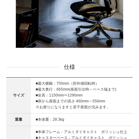
仕様
■最大横幅：750mm（肘外側回転時）
■最大奥行：665mm(座面引出時～ベース端まで)
サイズ
■全高：1150mm〜1290mm
■床から座面までの高さ:460mm～550mm
※お座りになりますと若干座面が沈みます。
重量
■本体重：28.3kg
■本体フレーム：アルミダイキャスト ポリッシュ仕上
■キャスターベース：アルミダイキャスト ポリッシュ