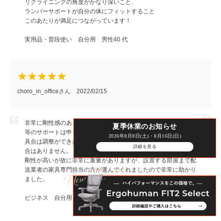
リクライニングの角度がかなり深いこと、
ランバーサポートが自分の体にフィットすること
このあたりが満足につながっています！
実用品・普段使い 自分用 男性40 代
choro_in_officeさん 2022/02/15
非常に剛性感のある建付けで安定感があります。当然座面、背面
夏季休業のお知らせ
等のサポートは申し分ありません。ランバーサポートのでっぱり
2026年8月8日(土)・8月16日(日)
具合は調整ができた方が嬉しかったですが、だからといって不都
詳細を見る
合はありません。
剛性が高いが故に非常に重量がありますが、設置する部屋まで配
送業者の家具専門担当の方が運んでくれましたので非常に助かり
ました。
ビジネス 自分用 男性30 代