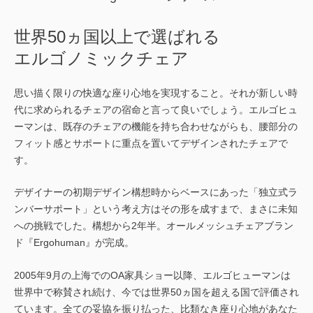
世界50ヵ国以上で選ばれる
エルゴノミックチェア
思い描く限りの快適な座り心地を実現すること。それが新しい時
代に求められるチェアの宿命と言って良いでしょう。エルゴヒュ
ーマンは、既存のチェアの機能を持ち合わせながらも、腰部分の
フィット感とサポートに重点を置いてデザインされたチェアで
す。
デザイナーの初期デザイン構想時からベースにあった「独立式ラ
ンバーサポート」という考え方はその形を成すまで、まさに未知
への挑戦でした。構想から2年半。オールメッシュチェアブラン
ド『Ergohuman』が完成。
2005年9月の上海でのOA家具ショー以降、エルゴヒューマンは
世界中で称賛され続け、今では世界50ヵ国を超える国で評価され
ています。全ての妥協を振り払った、比類なき座り心地があなた