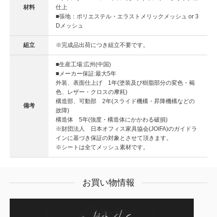
材料
仕上
■張地：ポリエステル・エラストメリックメッシュ or 3
Dメッシュ
組立
※完成品出荷につき組立不要です。
■生産工場:広州(中国)
■メーカー保証:最大5年
外装、表面仕上げ 1年(塗装及び樹脂部分の変色・褐
色、レザー・クロスの摩耗)
構造部、可動部 2年(スライド機構・昇降機構などの
備考
故障)
構造体 5年(強度・構造体にかかわる破損)
※財団法人 日本オフィス家具協会(JOIFA)のガイドラ
インに基づき保証の対象とさせて頂きます。
※シートは全てメッシュ素材です。
お買い物情報