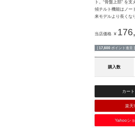
ト。“骨盤上部” を
傾チルト機能はノー
来モデルより長くな
176
当店価格
¥
[
17,600
ポイント進呈 ]
カート
楽天
Yahoo