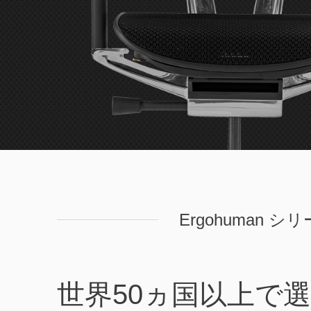
Ergohuman シ
世界50ヵ国以上で