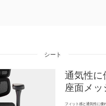
シート
通気性に
座面メッ
フィット感と通気性に優