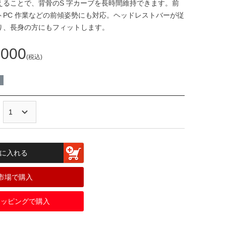
支えることで、背骨のS 字カーブを長時間維持できます。前
トPC 作業などの前傾姿勢にも対応。ヘッドレストバーが従
り、長身の方にもフィットします。
,000
税込
に入れる
市場で購入
ショッピングで購入