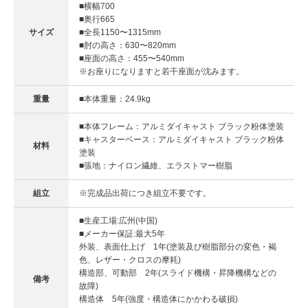
■横幅700
■奥行665
サイズ
■全長1150〜1315mm
■肘の高さ：630〜820mm
■座面の高さ：455〜540mm
※お座りになりますと若干座面が沈みます。
重量
■本体重量：24.9kg
■本体フレーム：アルミダイキャスト ブラック粉体塗装
■キャスターベース：アルミダイキャスト ブラック粉体
材料
塗装
■張地：ナイロン繊維、エラストマー樹脂
組立
※完成品出荷につき組立不要です。
■生産工場:広州(中国)
■メーカー保証:最大5年
外装、表面仕上げ 1年(塗装及び樹脂部分の変色・褐
色、レザー・クロスの摩耗)
構造部、可動部 2年(スライド機構・昇降機構などの
備考
故障)
構造体 5年(強度・構造体にかかわる破損)