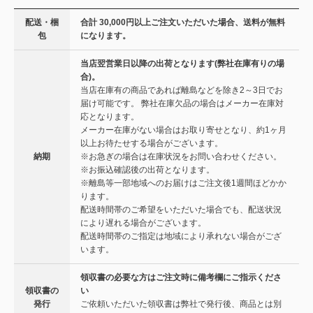
配送・梱
合計 30,000円以上ご注文いただいた場合、送料が無料
包
になります。
当店翌営業日以降の出荷となります(弊社在庫有りの場
合)。
当店在庫有の商品であれば離島などを除き2～3日でお
届け可能です。 弊社在庫欠品の場合はメーカー在庫対
応となります。
メーカー在庫がない場合はお取り寄せとなり、約1ヶ月
以上お待たせする場合がございます。
納期
※お急ぎの場合は在庫状況をお問い合わせください。
※お振込確認後の出荷となります。
※離島等一部地域へのお届けはご注文後1週間ほどかか
ります。
配送時間帯のご希望をいただいた場合でも、配送状況
により遅れる場合がございます。
配送時間帯のご指定は地域により承れない場合がござ
います。
領収書の必要な方はご注文時に備考欄にご指示くださ
領収書の
い
発行
ご依頼いただいた領収書は弊社で発行後、商品とは別