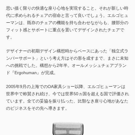
思い描く限りの快適な座り心地を実現すること。それが新しい時
代に求められるチェアの宿命と言って良いでしょう。エルゴヒュ
ーマンは、既存のチェアの機能を持ち合わせながらも、腰部分の
フィット感とサポートに重点を置いてデザインされたチェアで
す。
デザイナーの初期デザイン構想時からベースにあった「独立式ラ
ンバーサポート」という考え方はその形を成すまで、まさに未知
への挑戦でした。構想から2年半。オールメッシュチェアブラン
ド『Ergohuman』が完成。
2005年9月の上海でのOA家具ショー以降、エルゴヒューマンは
世界中で称賛され続け、今では世界50ヵ国を超える国で評価され
ています。全ての妥協を振り払った、比類なき座り心地があなた
のビジネスをその先へ導きます。