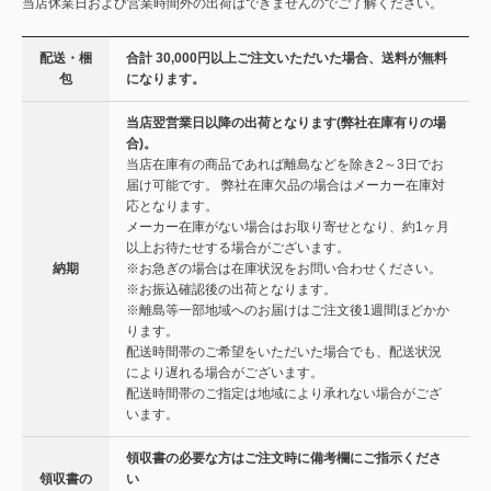
当店休業日および営業時間外の出荷はできませんのでご了解ください。
配送・梱
合計 30,000円以上ご注文いただいた場合、送料が無料
包
になります。
当店翌営業日以降の出荷となります(弊社在庫有りの場
合)。
当店在庫有の商品であれば離島などを除き2～3日でお
届け可能です。 弊社在庫欠品の場合はメーカー在庫対
応となります。
メーカー在庫がない場合はお取り寄せとなり、約1ヶ月
以上お待たせする場合がございます。
納期
※お急ぎの場合は在庫状況をお問い合わせください。
※お振込確認後の出荷となります。
※離島等一部地域へのお届けはご注文後1週間ほどかか
ります。
配送時間帯のご希望をいただいた場合でも、配送状況
により遅れる場合がございます。
配送時間帯のご指定は地域により承れない場合がござ
います。
領収書の必要な方はご注文時に備考欄にご指示くださ
領収書の
い