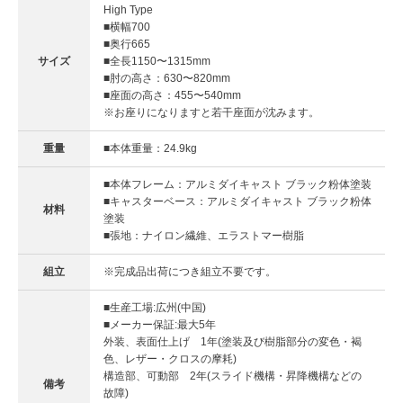
High Type
■横幅700
■奥行665
サイズ
■全長1150〜1315mm
■肘の高さ：630〜820mm
■座面の高さ：455〜540mm
※お座りになりますと若干座面が沈みます。
重量
■本体重量：24.9kg
■本体フレーム：アルミダイキャスト ブラック粉体塗装
■キャスターベース：アルミダイキャスト ブラック粉体
材料
塗装
■張地：ナイロン繊維、エラストマー樹脂
組立
※完成品出荷につき組立不要です。
■生産工場:広州(中国)
■メーカー保証:最大5年
外装、表面仕上げ 1年(塗装及び樹脂部分の変色・褐
色、レザー・クロスの摩耗)
構造部、可動部 2年(スライド機構・昇降機構などの
備考
故障)