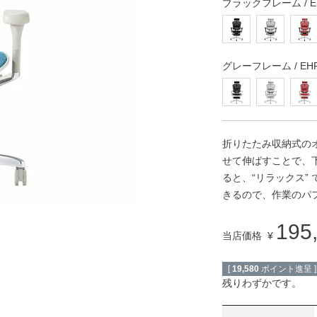
ブラックフレーム / EH
グレーフレーム / EHP2
折りたたみ収納式の
せて伸ばすことで、
ると、“リラックス”
きるので、作業のパ
195
当店価格
¥
[
19,580
ポイント進呈 ]
残りわずかです。