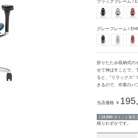
ブラックフレーム / EH
グレーフレーム / EHP2
折りたたみ収納式の
せて伸ばすことで、
ると、“リラックス”
きるので、作業のパ
195
当店価格
¥
[
19,580
ポイント進呈 ]
残りわずかです。