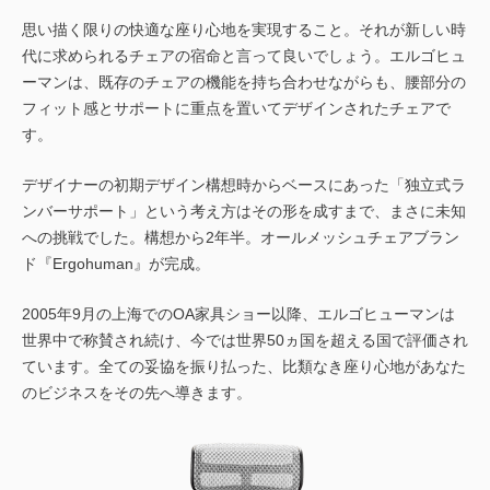
思い描く限りの快適な座り心地を実現すること。それが新しい時
代に求められるチェアの宿命と言って良いでしょう。エルゴヒュ
ーマンは、既存のチェアの機能を持ち合わせながらも、腰部分の
フィット感とサポートに重点を置いてデザインされたチェアで
す。
デザイナーの初期デザイン構想時からベースにあった「独立式ラ
ンバーサポート」という考え方はその形を成すまで、まさに未知
への挑戦でした。構想から2年半。オールメッシュチェアブラン
ド『Ergohuman』が完成。
2005年9月の上海でのOA家具ショー以降、エルゴヒューマンは
世界中で称賛され続け、今では世界50ヵ国を超える国で評価され
ています。全ての妥協を振り払った、比類なき座り心地があなた
のビジネスをその先へ導きます。