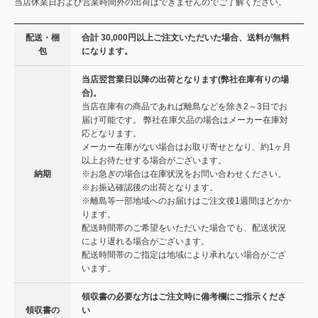
当店休業日および営業時間外の出荷はできませんのでご了解ください。
配送・梱
合計 30,000円以上ご注文いただいた場合、送料が無料
包
になります。
当店翌営業日以降の出荷となります(弊社在庫有りの場
合)。
当店在庫有の商品であれば離島などを除き2～3日でお
届け可能です。 弊社在庫欠品の場合はメーカー在庫対
応となります。
メーカー在庫がない場合はお取り寄せとなり、約1ヶ月
以上お待たせする場合がございます。
納期
※お急ぎの場合は在庫状況をお問い合わせください。
※お振込確認後の出荷となります。
※離島等一部地域へのお届けはご注文後1週間ほどかか
ります。
配送時間帯のご希望をいただいた場合でも、配送状況
により遅れる場合がございます。
配送時間帯のご指定は地域により承れない場合がござ
います。
領収書の必要な方はご注文時に備考欄にご指示くださ
領収書の
い