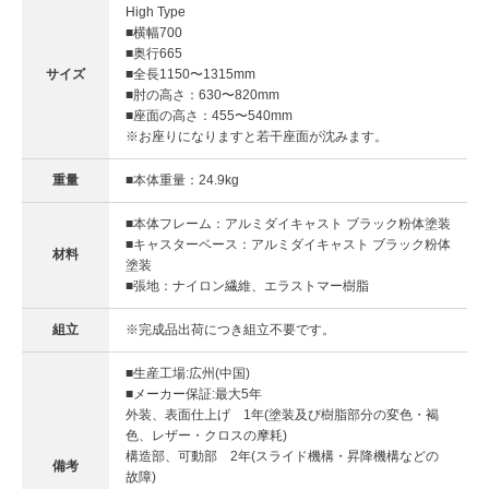
High Type
■横幅700
■奥行665
サイズ
■全長1150〜1315mm
■肘の高さ：630〜820mm
■座面の高さ：455〜540mm
※お座りになりますと若干座面が沈みます。
重量
■本体重量：24.9kg
■本体フレーム：アルミダイキャスト ブラック粉体塗装
■キャスターベース：アルミダイキャスト ブラック粉体
材料
塗装
■張地：ナイロン繊維、エラストマー樹脂
組立
※完成品出荷につき組立不要です。
■生産工場:広州(中国)
■メーカー保証:最大5年
外装、表面仕上げ 1年(塗装及び樹脂部分の変色・褐
色、レザー・クロスの摩耗)
構造部、可動部 2年(スライド機構・昇降機構などの
備考
故障)